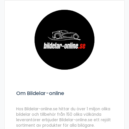
Om Bildelar-online
Hos Bildelar-online.se hittar du över 1 miljon olika
bildelar och tillbehör från 150 olika välkända
leverantörer erbjuder Bildelar-online.se ett rejält
sortiment av produkter för alla bilägare.