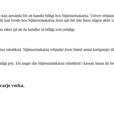
 kan använda för att handla billigt hos Stjärnurmakarna. Utöver erbju
 du kan fynda hos Stjärnurmakarna även när det inte finns någon aktiv r
a säker på att du handlar så billigt som möjligt.
a rabattkod. Stjärnurmakarna erbjuder även bland annat kampanjer där 
.
ligt pris. Du anger din Stjärnurmakarna rabattkod i kassan innan du beta
varje vecka.