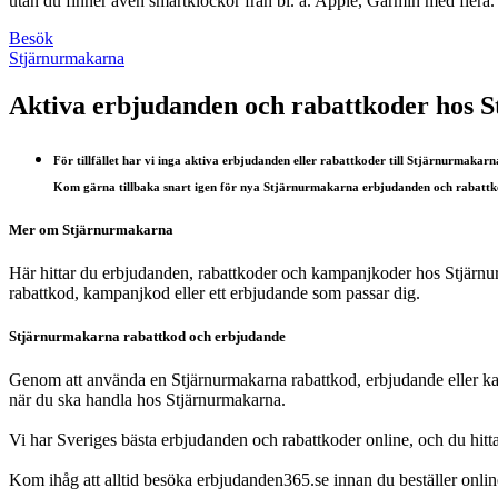
utan du finner även smartklockor från bl. a. Apple, Garmin med flera.
Besök
Stjärnurmakarna
Aktiva erbjudanden och rabattkoder hos 
För tillfället har vi inga aktiva erbjudanden eller rabattkoder till Stjärnurmakarn
Kom gärna tillbaka snart igen för nya Stjärnurmakarna erbjudanden och rabattk
Mer om Stjärnurmakarna
Här hittar du erbjudanden, rabattkoder och kampanjkoder hos Stjärnur
rabattkod, kampanjkod eller ett erbjudande som passar dig.
Stjärnurmakarna rabattkod och erbjudande
Genom att använda en Stjärnurmakarna rabattkod, erbjudande eller kam
när du ska handla hos Stjärnurmakarna.
Vi har Sveriges bästa erbjudanden och rabattkoder online, och du hitt
Kom ihåg att alltid besöka erbjudanden365.se innan du beställer online